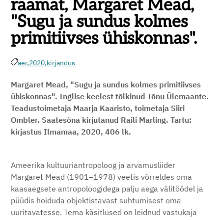
raamat, Margaret Mead,
"Sugu ja sundus kolmes
primitiivses ühiskonnas".
aer,
2020,
kirjandus
Margaret Mead, "Sugu ja sundus kolmes primitiivses
ühiskonnas". Inglise keelest tõlkinud Tõnu Ülemaante.
Teadustoimetaja Maarja Kaaristo, toimetaja Siiri
Ombler. Saatesõna kirjutanud Raili Marling. Tartu:
kirjastus Ilmamaa, 2020, 406 lk.
Ameerika kultuuriantropoloog ja arvamusliider
Margaret Mead (1901–1978) veetis võrreldes oma
kaasaegsete antropoloogidega palju aega välitöödel ja
püüdis hoiduda objektistavast suhtumisest oma
uuritavatesse. Tema käsitlused on leidnud vastukaja