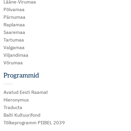
Lääne-Virumaa
Põlvamaa
Pärnumaa
Raplamaa
Saaremaa
Tartumaa
Valgamaa
Viljandimaa
Võrumaa
Programmid
Avatud Eesti Raamat
Hieronymus
Traducta
Balti Kultuurifond
Tõlkeprogramm PIIBEL 2039