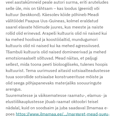
veel aastakümneid peale autori surma, eriti aruteludes
selle üle, mis on tähtsam – kas loodus (geenid) või
kultuur (keskkond). Käesolev köide põhineb Meadi
välitöödel Paapua Uus-Guineas, kolmel eraldatud
saarel elavate hõimude juures, kus meeste ja naiste
rollid olid erinevad. Arapeši kultuuris olid nii naised kui
ka mehed hoolivad ja koostööaltid, mundugumori
kultuuris olid nii naised kui ka mehed agressiivsed.
Tšambuli kultuuris olid naised domineerivad ja mehed
emotsionaalselt sõltuvad. Mead näitas, et paljugi
sellest, mida toona peeti bioloogiliseks, tulenes hoopis
kultuurist. Tema uurimused aitasid sotsiaalteadustesse
tuua soorollide sotsiaalse konstrueerituse mõiste ja
olid seega põhjapanevaks materjaliks soouuringute
arengus.
Suurematesse ja väiksematesse raamatu-, elamus- ja
elustiilikauplustesse jõuab raamat oktoobri teisel
nädalal, kuid on soodsaim ja juba saadaval Ilmamaa e-
poes
https://www.ilmamaa.ee/.../margaret-mead-sugu-