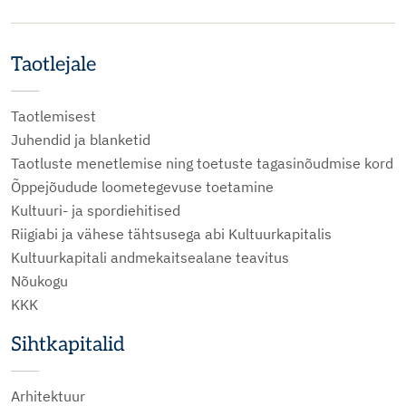
Taotlejale
Taotlemisest
Juhendid ja blanketid
Taotluste menetlemise ning toetuste tagasinõudmise kord
Õppejõudude loometegevuse toetamine
Kultuuri- ja spordiehitised
Riigiabi ja vähese tähtsusega abi Kultuurkapitalis
Kultuurkapitali andmekaitsealane teavitus
Nõukogu
KKK
Sihtkapitalid
Arhitektuur