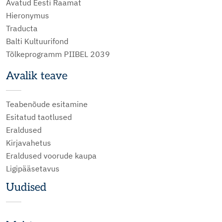
Avatud Eesti Raamat
Hieronymus
Traducta
Balti Kultuurifond
Tõlkeprogramm PIIBEL 2039
Avalik teave
Teabenõude esitamine
Esitatud taotlused
Eraldused
Kirjavahetus
Eraldused voorude kaupa
Ligipääsetavus
Uudised