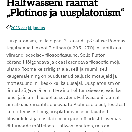
Halfwasseni raamat
„Plotinos ja uusplatonism“
2023,
aer,
kirjandus
Uusplatonism, millele pani 3. sajandil pKr aluse Roomas
tegutsenud filosoof Plotinos (u 205–270), oli antiikaja
viimane iseseisev filosoofiasuund. Selle Platoni
pärandit tõlgendava ja edasi arendava filosoofia mõju
ulatub Rooma keisririigist ajaliselt ja ruumiliselt
kaugemale ning on puudutanud paljusid mõtlejaid ja
mõttesuundi nii kesk- kui ka uusajal. Uusplatonism on
jätnud sügava jälje mitte ainult õhtumaisesse, vaid ka
juudi ja islami filosoofiasse. Jens Halfwasseni
raamat
annab süstemaatilise ülevaate Plotinose elust, teostest
ja mõtlemisest ning uusplatonismi esindavatest
filosoofidest ja uusplatonismi järelmõjudest hilisemas
õhtumaade mõtteloos. Halfwasseni teos, mis on