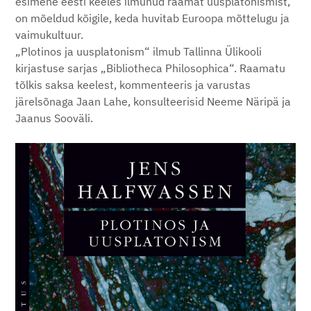
esimene eesti keeles ilmunud raamat uusplatonismist,
on mõeldud kõigile, keda huvitab Euroopa mõttelugu ja
vaimukultuur.
„Plotinos ja uusplatonism“ ilmub Tallinna Ülikooli
kirjastuse sarjas „Bibliotheca Philosophica“. Raamatu
tõlkis saksa keelest, kommenteeris ja varustas
järelsõnaga Jaan Lahe, konsulteerisid Neeme Näripä ja
Jaanus Sooväli.