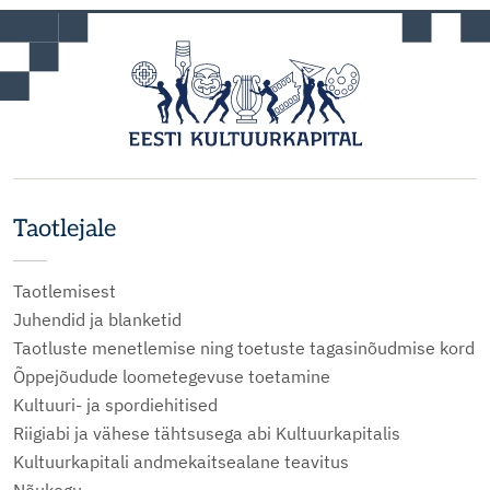
Taotlejale
Taotlemisest
Juhendid ja blanketid
Taotluste menetlemise ning toetuste tagasinõudmise kord
Õppejõudude loometegevuse toetamine
Kultuuri- ja spordiehitised
Riigiabi ja vähese tähtsusega abi Kultuurkapitalis
Kultuurkapitali andmekaitsealane teavitus
Nõukogu