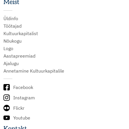
Meist
Üldinfo
Töötajad
Kultuurkapitalist
Nõukogu
Logo
Aastapreemiad
Ajalugu
Annetamine Kultuurkapitalile
Facebook
Instagram
Flickr
Youtube
Kontakt